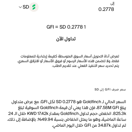
إلى
SD
GFI
=
SD 0.2778
1
تداول الآن
تعرض أداة التحويل أسعار السوق المتوسطة كقيمة إرشادية للمعلومات
فقط، ولا تتضمن هذه الأسعار الرسوم أو فروق الأسعار أو الانزلاق السعري.
يتم تحديد سعر التنفيذ الفعلي عند تقديم الطلب.
سعر صرف GFI إلى SD
السعر الحالي لـ Goldfinch هو SD 0.2778 لكل GFI. مع عرض متداول
يبلغ 87.58M GFI، فإن هذا يعني أن قيمة Goldfinch السوقية تبلغ
825.3k. انخفض حجم تداول Goldfinch بمقدار KWD 17.42k خلال الـ 24
ساعة الماضية، وهو ما يمثل انخفاض بنسبة 49.94%. بالإضافة إلى ذلك،
تم تداول 34.87k من GFI خلال اليوم الماضي.