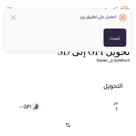
احصل على تطبيق رين
تثبيت
تحويل GFI إلى SD
Goldfinch إلى Stader
التحويل
من
GFI