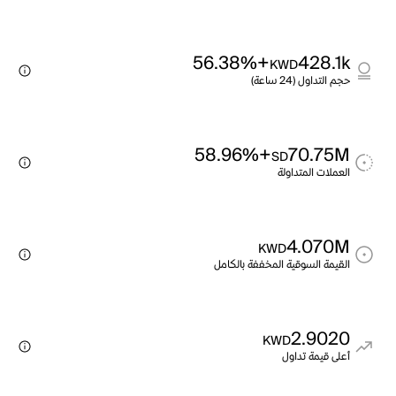
+56.38%
428.1k
KWD
حجم التداول (24 ساعة)
+58.96%
70.75M
SD
العملات المتداولة
4.070M
KWD
القيمة السوقية المخففة بالكامل
2.9020
KWD
أعلى قيمة تداول