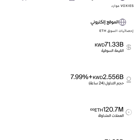
VOXIES موارد
الموقع إلكتروني
إحصائيات السوق ETH
71.33B
KWD
القيمة السوقية
+7.99%
2.556B
KWD
حجم التداول (24 ساعة)
∞
120.7M
ETH
العملات المتداولة