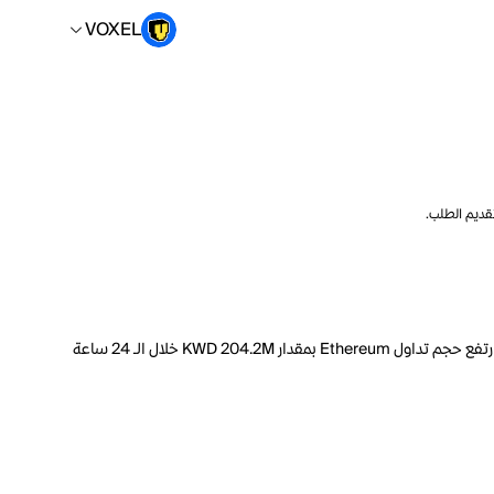
VOXEL
تقديم الطلب.
السعر الحالي لـ Ethereum هو VOXEL 646069.50 لكل ETH. مع عرض متداول يبلغ 120.7M ETH، فإن هذا يعني أن قيمة Ethereum السوقية تبلغ 71.33B. ارتفع حجم تداول Ethereum بمقدار KWD 204.2M خلال الـ 24 ساعة