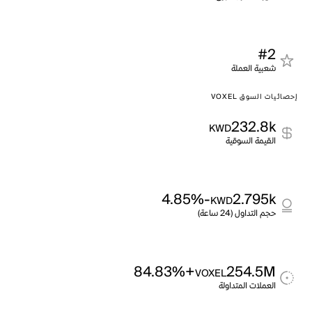
#2
شعبية العملة
إحصائيات السوق VOXEL
232.8k
KWD
القيمة السوقية
-4.85%
2.795k
KWD
حجم التداول (24 ساعة)
+84.83%
254.5M
VOXEL
العملات المتداولة