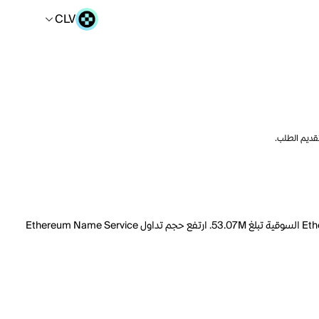
CLV
تقديم الطلب.
السعر الحالي لـ Ethereum Name Service هو CLV 2075.68 لكل ENS. مع عرض متداول يبلغ 41.03M ENS، فإن هذا يعني أن قيمة Ethereum Name Service السوقية تبلغ 53.07M. ارتفع حجم تداول Ethereum Name Service