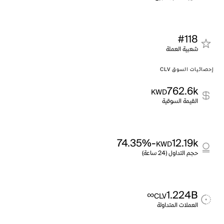
#118
شعبية العملة
إحصائيات السوق CLV
762.6k
KWD
القيمة السوقية
-74.35%
12.19k
KWD
حجم التداول (24 ساعة)
∞
1.224B
CLV
العملات المتداولة