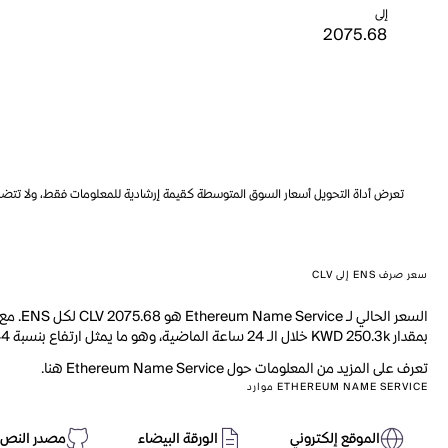
إلى
تعرض أداة التحويل أسعار السوق المتوسطة كقيمة إرشادية للمعلومات فقط، ولا تتضمن ه
سعر صرف ENS إلى CLV
بمقدار KWD 250.3k خلال الـ 24 ساعة الماضية، وهو ما يمثل ارتفاع بنسبة 8.44%. بالإضافة إلى ذلك، تم تداول 2.965M من ENS خلال اليوم الماضي.
تعرف على المزيد من المعلومات حول Ethereum Name Service هنا.
ETHEREUM NAME SERVICE موارد
الموقع إلكتروني
الورقة البيضاء
مصدر النص 