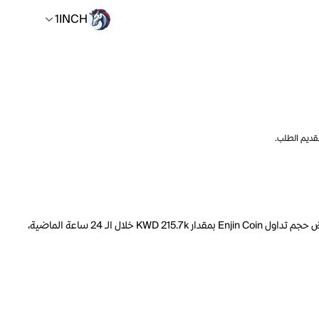
1INCH
تقديم الطلب.
السعر الحالي لـ Enjin Coin هو 1INCH 0.3029 لكل ENJ. مع عرض متداول يبلغ 1.990B ENJ، فإن هذا يعني أن قيمة Enjin Coin السوقية تبلغ 15.66M. انخفض حجم تداول Enjin Coin بمقدار KWD 215.7k خلال الـ 24 ساعة الماضية،