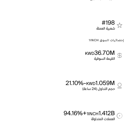
#198
شعبية العملة
إحصائيات السوق 1INCH
36.70M
KWD
القيمة السوقية
-21.10%
1.059M
KWD
حجم التداول (24 ساعة)
+94.16%
1.412B
1INCH
العملات المتداولة