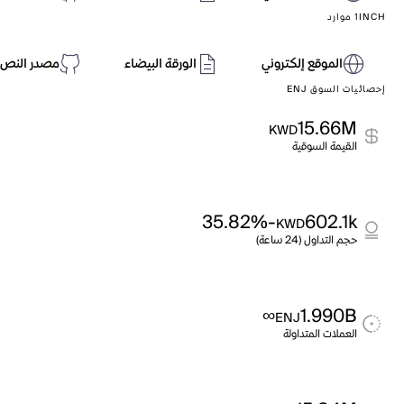
1INCH موارد
الموقع إلكتروني
الورقة البيضاء
مصدر النص 
إحصائيات السوق ENJ
15.66M
KWD
القيمة السوقية
-35.82%
602.1k
KWD
حجم التداول (24 ساعة)
∞
1.990B
ENJ
العملات المتداولة