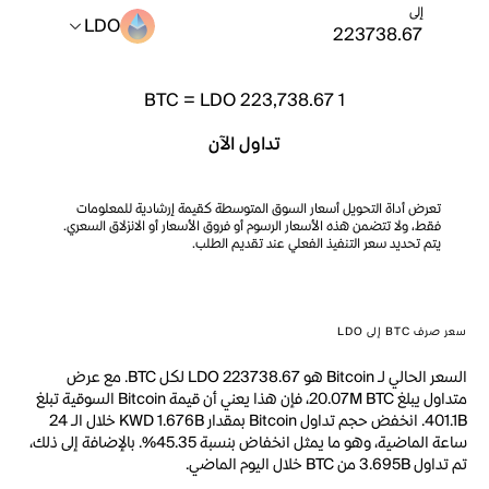
إلى
LDO
BTC
=
LDO 223,738.67
1
تداول الآن
تعرض أداة التحويل أسعار السوق المتوسطة كقيمة إرشادية للمعلومات
فقط، ولا تتضمن هذه الأسعار الرسوم أو فروق الأسعار أو الانزلاق السعري.
يتم تحديد سعر التنفيذ الفعلي عند تقديم الطلب.
سعر صرف BTC إلى LDO
السعر الحالي لـ Bitcoin هو LDO 223738.67 لكل BTC. مع عرض
متداول يبلغ 20.07M BTC، فإن هذا يعني أن قيمة Bitcoin السوقية تبلغ
401.1B. انخفض حجم تداول Bitcoin بمقدار KWD 1.676B خلال الـ 24
ساعة الماضية، وهو ما يمثل انخفاض بنسبة 45.35%. بالإضافة إلى ذلك،
تم تداول 3.695B من BTC خلال اليوم الماضي.