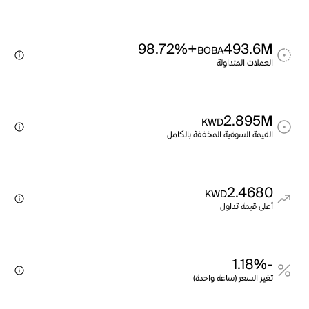
+98.72%
493.6M
BOBA
العملات المتداولة
2.895M
KWD
القيمة السوقية المخففة بالكامل
2.4680
KWD
أعلى قيمة تداول
-1.18%
تغير السعر (ساعة واحدة)