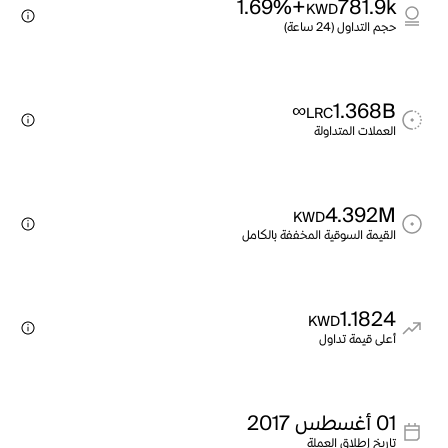
+1.69%
781.9k
KWD
حجم التداول (24 ساعة)
∞
1.368B
LRC
العملات المتداولة
4.392M
KWD
القيمة السوقية المخففة بالكامل
1.1824
KWD
أعلى قيمة تداول
01 أغسطس 2017
تاريخ إطلاق العملة