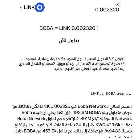
إلى
LINK
BOBA
=
LINK 0.002320
1
تداول الآن
تعرض أداة التحويل أسعار السوق المتوسطة كقيمة إرشادية للمعلومات
فقط، ولا تتضمن هذه الأسعار الرسوم أو فروق الأسعار أو الانزلاق السعري.
يتم تحديد سعر التنفيذ الفعلي عند تقديم الطلب.
سعر صرف BOBA إلى LINK
السعر الحالي لـ Boba Network هو LINK 0.002320 لكل BOBA. مع
عرض متداول يبلغ 493.6M BOBA، فإن هذا يعني أن قيمة Boba
Network السوقية تبلغ 2.891M. ارتفع حجم تداول Boba Network
بمقدار KWD 429.6k خلال الـ 24 ساعة الماضية، وهو ما يمثل ارتفاع
بنسبة 94.83%. بالإضافة إلى ذلك، تم تداول 453.0k من BOBA خلال
اليوم الماضي.