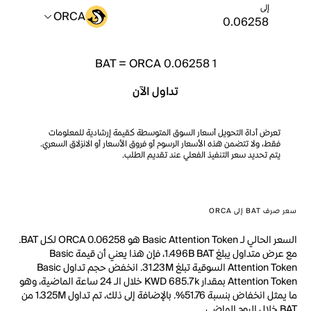
إلى
ORCA
BAT
=
ORCA 0.06258
1
تداول الآن
تعرض أداة التحويل أسعار السوق المتوسطة كقيمة إرشادية للمعلومات
فقط، ولا تتضمن هذه الأسعار الرسوم أو فروق الأسعار أو الانزلاق السعري.
يتم تحديد سعر التنفيذ الفعلي عند تقديم الطلب.
سعر صرف BAT إلى ORCA
السعر الحالي لـ Basic Attention Token هو ORCA 0.06258 لكل BAT.
مع عرض متداول يبلغ 1.496B BAT، فإن هذا يعني أن قيمة Basic
Attention Token السوقية تبلغ 31.23M. انخفض حجم تداول Basic
Attention Token بمقدار KWD 685.7k خلال الـ 24 ساعة الماضية، وهو
ما يمثل انخفاض بنسبة 51.76%. بالإضافة إلى ذلك، تم تداول 1.325M من
BAT خلال اليوم الماضي.