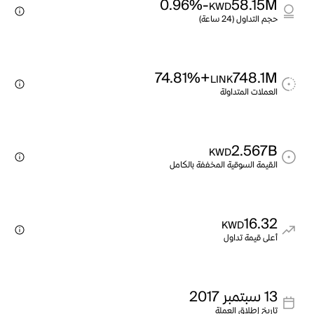
-0.96%
58.15M
KWD
حجم التداول (24 ساعة)
+74.81%
748.1M
LINK
العملات المتداولة
2.567B
KWD
القيمة السوقية المخففة بالكامل
16.32
KWD
أعلى قيمة تداول
13 سبتمبر 2017
تاريخ إطلاق العملة