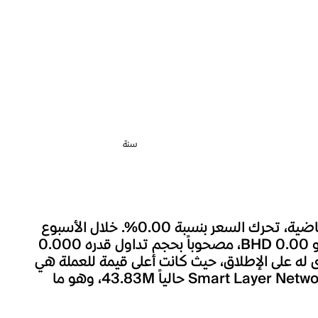
سنة
شهد سعر Smart Layer Network خلال الساعة الماضية تغييراً بنسبة 0.00%، وعلى مدار الـ 24 ساعة الماضية، تحرك السعر بنسبة 0.00%. خلال الأسبوع
الماضي، تحرك سعر Smart Layer Network بنسبة +0.92%. السعر الحالي لـSmart Layer Network هو BHD 0.00، مصحوباً بحجم تداول قدره 0.000
Smart Laye أقل بنسبة 100.00% بالمئة من أعلى مستوى له على الإطلاق، حيث كانت أعلى قيمة للعملة هي
BHD 9.8194 والذي يعد أعلى سعر حققته Smart Layer Network منذ إطلاقها. يبلغ العرض المتداول لـSmart Layer Network حالياً 43.83M، وهو ما