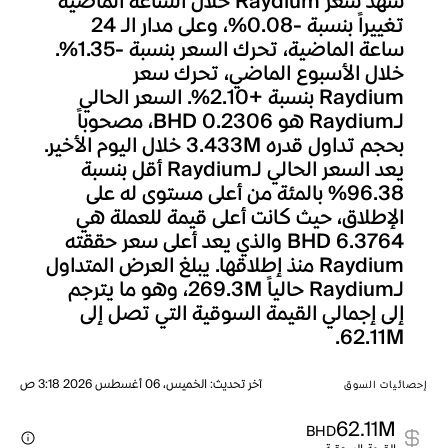
شهد سعر Raydium خلال الساعة الماضية
تغييراً بنسبة -0.08%، وعلى مدار الـ 24
ساعة الماضية، تحرك السعر بنسبة -1.35%.
خلال الأسبوع الماضي، تحرك سعر
Raydium بنسبة +2.10%. السعر الحالي
لـRaydium هو BHD 0.2306، مصحوباً
بحجم تداول قدره 3.433M خلال اليوم الأخير.
يعد السعر الحالي لـRaydium أقل بنسبة
96.38% بالمئة من أعلى مستوى له على
الإطلاق، حيث كانت أعلى قيمة للعملة هي
BHD 6.3764 والذي يعد أعلى سعر حققته
Raydium منذ إطلاقها. يبلغ العرض المتداول
لـRaydium حالياً 269.3M، وهو ما يترجم
إلى إجمالي القيمة السوقية التي تصل إلى
62.11M.
آخر تحديث
:
الخميس، 06 أغسطس 2026 3:18 ص
إحصائيات السوق
62.11M
BHD