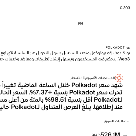
0.303
يوم
عن POLKADOT
بولكادوت هو بروتوكول متعدد السلاسل يسهل التحويل عبر السلسلة لأي نوع 
Web3، يتحكم فيه المستخدمون ويسهل إنشاء تطبيقات ومعاهد وخدمات جديدة.
المستجدات الأسبوعية للأسعار
منذ إطلاقها. يبلغ العرض المتداول لـPolkadot حالياً 1.697B، وهو ما يترجم إلى إجمالي القيمة السوقية التي تصل إلى 526.1M.
إحصائيات السوق
526.1M
BHD