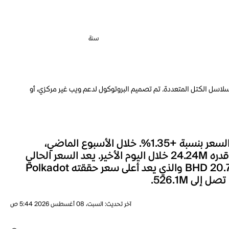
سنة
سل الكتل المتعددة. تم تصميم البروتوكول لدعم ويب غير مركزي، أو
شهد سعر Polkadot خلال الساعة الماضية تغييراً بنسبة +0.04%، وعلى مدار الـ 24 ساعة الماضية، تحرك السعر بنسبة +1.35%. خلال الأسبوع الماضي،
تحرك سعر Polkadot بنسبة +7.37%. السعر الحالي لـPolkadot هو BHD 0.3100، مصحوباً بحجم تداول قدره 24.24M خلال اليوم الأخير. يعد السعر الحالي
لـPolkadot أقل بنسبة 98.51% بالمئة من أعلى مستوى له على الإطلاق، حيث كانت أعلى قيمة للعملة هي BHD 20.74 والذي يعد أعلى سعر حققته Polkadot
آخر تحديث
:
السبت، 08 أغسطس 2026 5:44 ص