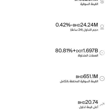
القيمة السوقية
-0.42%
24.24M
BHD
حجم التداول (24 ساعة)
+80.81%
1.697B
DOT
العملات المتداولة
651.1M
BHD
القيمة السوقية المخففة بالكامل
20.74
BHD
أعلى قيمة تداول