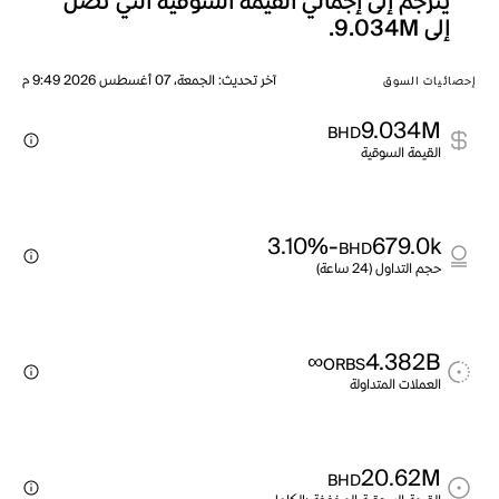
يترجم إلى إجمالي القيمة السوقية التي تصل
إلى 9.034M.
آخر تحديث
:
الجمعة، 07 أغسطس 2026 9:49 م
إحصائيات السوق
9.034M
BHD
القيمة السوقية
-3.10%
679.0k
BHD
حجم التداول (24 ساعة)
∞
4.382B
ORBS
العملات المتداولة
20.62M
BHD