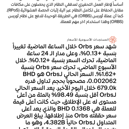
أساساً لإطار العمل التحفيزي لمدققي النظام الذي يحصلون على مكافآت
مقابل الحفاظ على تكامل النظام عبر آلية إثبات الحصة العشوائية (RPoS).
كما أن عملة أوربس (ORBS) هي الطريقة الوحيدة للدفع على نظام أوربس
(ORBS) وهذا استخدام آخر مهم للعملة.
المستجدات الأسبوعية للأسعار
شهد سعر Orbs خلال الساعة الماضية تغييراً
بنسبة +0.13%، وعلى مدار الـ 24 ساعة
الماضية، تحرك السعر بنسبة +0.12%. خلال
الأسبوع الماضي، تحرك سعر Orbs بنسبة
+1.62%. السعر الحالي لـOrbs هو BHD
0.002062، مصحوباً بحجم تداول قدره
679.0k خلال اليوم الأخير. يعد السعر الحالي
لـOrbs أقل بنسبة 98.49% بالمئة من أعلى
مستوى له على الإطلاق، حيث كانت أعلى قيمة
للعملة هي BHD 0.1368 والذي يعد أعلى
سعر حققته Orbs منذ إطلاقها. يبلغ العرض
المتداول لـOrbs حالياً 4.382B، وهو ما