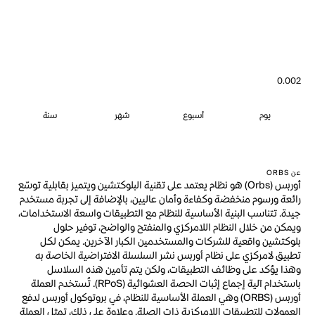
0.002
يوم
أسبوع
شهر
سنة
عن ORBS
أوربس (Orbs) هو نظام يعتمد على تقنية البلوكتشين ويتميز بقابلية توسّع
رائعة ورسوم منخفضة وكفاءة وأمان عاليين، بالإضافة إلى تجربة مستخدم
جيدة. تتناسب البنية الأساسية للنظام مع التطبيقات واسعة الاستخدامات،
ويمكن من خلال النظام اللامركزي والمنفتح والواضح، توفير حلول
بلوكتشين واقعية للشركات والمستخدمين الكبار الآخرين. يمكن لكل
تطبيق لامركزي على نظام أوربس نشر السلسلة الافتراضية الخاصة به
وهذا يؤكد على وظائف التطبيقات، ولكن يتم تأمين هذه السلاسل
باستخدام آلية إجماع إثبات الحصة العشوائية (RPoS). تُستخدم العملة
أوربس (ORBS) وهي العملة الأساسية للنظام، في بروتوكول أوربس لدفع
العمولات للتطبيقات اللامركزية ذات الصلة. وعلاوة على ذلك، تمثل العملة