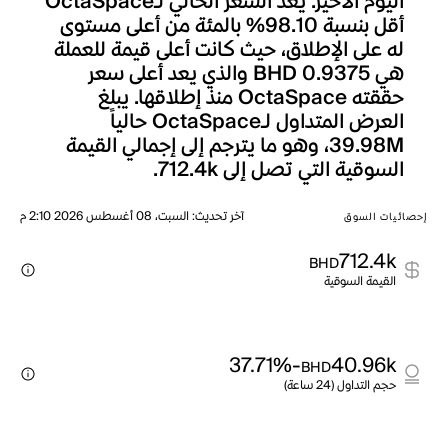
اليوم الأخير. يعد السعر الحالي لـOctaSpace
أقل بنسبة 98.10% بالمئة من أعلى مستوى
له على الإطلاق، حيث كانت أعلى قيمة للعملة
هي BHD 0.9375 والذي يعد أعلى سعر
حققته OctaSpace منذ إطلاقها. يبلغ
العرض المتداول لـOctaSpace حالياً
39.98M، وهو ما يترجم إلى إجمالي القيمة
السوقية التي تصل إلى 712.4k.
آخر تحديث
:
السبت، 08 أغسطس 2026 2:10 م
إحصائيات السوق
712.4k
BHD
القيمة السوقية
-37.71%
40.96k
BHD
حجم التداول (24 ساعة)