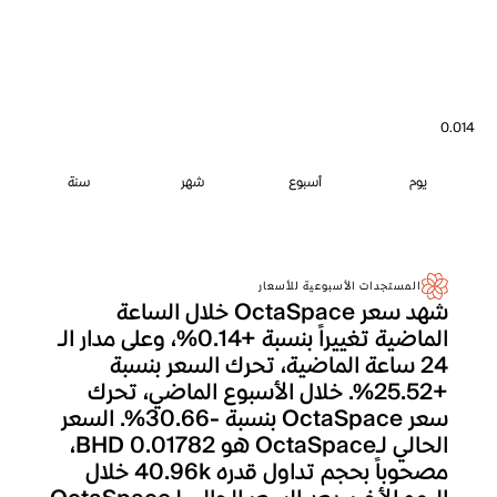
0.014
يوم
أسبوع
شهر
سنة
المستجدات الأسبوعية للأسعار
شهد سعر OctaSpace خلال الساعة
الماضية تغييراً بنسبة +0.14%، وعلى مدار الـ
24 ساعة الماضية، تحرك السعر بنسبة
+25.52%. خلال الأسبوع الماضي، تحرك
سعر OctaSpace بنسبة -30.66%. السعر
الحالي لـOctaSpace هو BHD 0.01782،
مصحوباً بحجم تداول قدره 40.96k خلال