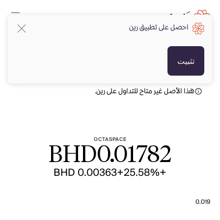
احصل على تطبيق رين
BHD
BHD
تثبيت
هذا الأصل غير متاح للتداول على رين.
OCTASPACE
BHD
0.01782
+BHD 0.00363
+25.58%
0.019