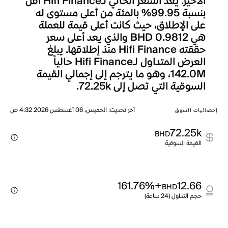
الأخير. يعد السعر الحالي لـHifi Finance أقل
بنسبة 99.95% بالمئة من أعلى مستوى له
على الإطلاق، حيث كانت أعلى قيمة للعملة
هي BHD 0.9812 والذي يعد أعلى سعر
حققته Hifi Finance منذ إطلاقها. يبلغ
العرض المتداول لـHifi Finance حالياً
142.0M، وهو ما يترجم إلى إجمالي القيمة
السوقية التي تصل إلى 72.25k.
آخر تحديث
:
الخميس، 06 أغسطس 2026 4:32 ص
إحصائيات السوق
72.25k
BHD
القيمة السوقية
+161.76%
12.66
BHD
حجم التداول (24 ساعة)