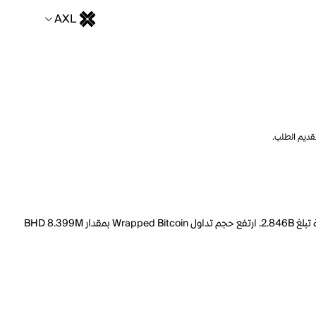
AXL
تقديم الطلب.
السعر الحالي لـ Wrapped Bitcoin هو AXL 1791287.06 لكل WBTC. مع عرض متداول يبلغ 116.5k WBTC، فإن هذا يعني أن قيمة Wrapped Bitcoin السوقية تبلغ 2.846B. ارتفع حجم تداول Wrapped Bitcoin بمقدار BHD 8.399M