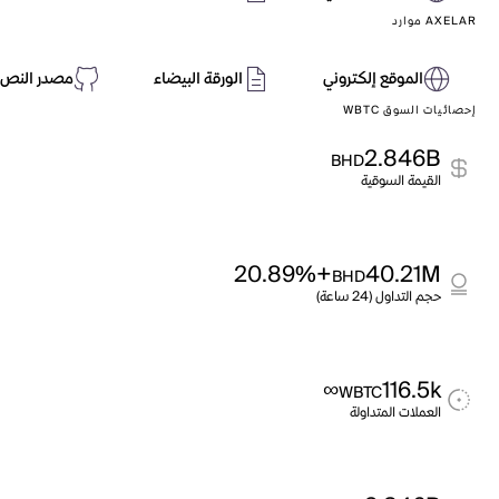
AXELAR موارد
الموقع إلكتروني
الورقة البيضاء
مصدر النص 
إحصائيات السوق WBTC
2.846B
BHD
القيمة السوقية
+20.89%
40.21M
BHD
حجم التداول (24 ساعة)
∞
116.5k
WBTC
العملات المتداولة