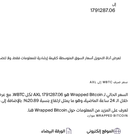
إلى
تعرض أداة التحويل أسعار السوق المتوسطة كقيمة إرشادية للمعلومات فقط، ولا تتضمن ه
سعر صرف WBTC إلى AXL
خلال الـ 24 ساعة الماضية، وهو ما يمثل ارتفاع بنسبة 20.89%. بالإضافة إلى ذلك، تم تداول 40.21M من WBTC خلال اليوم الماضي.
تعرف على المزيد من المعلومات حول Wrapped Bitcoin هنا.
WRAPPED BITCOIN موارد
الموقع إلكتروني
الورقة البيضاء