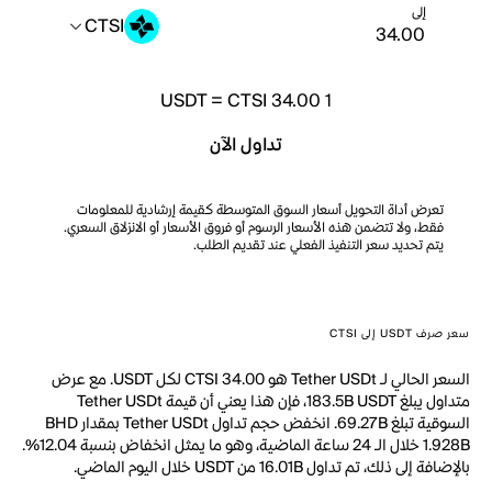
إلى
CTSI
USDT
=
CTSI 34.00
1
تداول الآن
تعرض أداة التحويل أسعار السوق المتوسطة كقيمة إرشادية للمعلومات
فقط، ولا تتضمن هذه الأسعار الرسوم أو فروق الأسعار أو الانزلاق السعري.
يتم تحديد سعر التنفيذ الفعلي عند تقديم الطلب.
سعر صرف USDT إلى CTSI
السعر الحالي لـ Tether USDt هو CTSI 34.00 لكل USDT. مع عرض
متداول يبلغ 183.5B USDT، فإن هذا يعني أن قيمة Tether USDt
السوقية تبلغ 69.27B. انخفض حجم تداول Tether USDt بمقدار BHD
1.928B خلال الـ 24 ساعة الماضية، وهو ما يمثل انخفاض بنسبة 12.04%.
بالإضافة إلى ذلك، تم تداول 16.01B من USDT خلال اليوم الماضي.