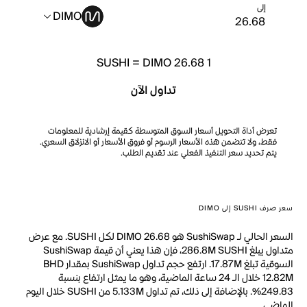
إلى
DIMO
SUSHI
=
DIMO 26.68
1
تداول الآن
تعرض أداة التحويل أسعار السوق المتوسطة كقيمة إرشادية للمعلومات
فقط، ولا تتضمن هذه الأسعار الرسوم أو فروق الأسعار أو الانزلاق السعري.
يتم تحديد سعر التنفيذ الفعلي عند تقديم الطلب.
سعر صرف SUSHI إلى DIMO
السعر الحالي لـ SushiSwap هو DIMO 26.68 لكل SUSHI. مع عرض
متداول يبلغ 286.8M SUSHI، فإن هذا يعني أن قيمة SushiSwap
السوقية تبلغ 17.87M. ارتفع حجم تداول SushiSwap بمقدار BHD
12.82M خلال الـ 24 ساعة الماضية، وهو ما يمثل ارتفاع بنسبة
249.83%. بالإضافة إلى ذلك، تم تداول 5.133M من SUSHI خلال اليوم
الماضي.