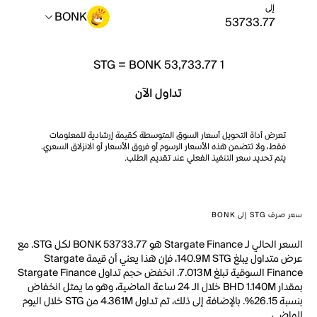
إلى
BONK
STG
=
BONK 53,733.77
1
تداول الآن
تعرض أداة التحويل أسعار السوق المتوسطة كقيمة إرشادية للمعلومات
فقط، ولا تتضمن هذه الأسعار الرسوم أو فروق الأسعار أو الانزلاق السعري.
يتم تحديد سعر التنفيذ الفعلي عند تقديم الطلب.
سعر صرف STG إلى BONK
السعر الحالي لـ Stargate Finance هو BONK 53733.77 لكل STG. مع
عرض متداول يبلغ 140.9M STG، فإن هذا يعني أن قيمة Stargate
Finance السوقية تبلغ 7.013M. انخفض حجم تداول Stargate Finance
بمقدار BHD 1.140M خلال الـ 24 ساعة الماضية، وهو ما يمثل انخفاض
بنسبة 26.15%. بالإضافة إلى ذلك، تم تداول 4.361M من STG خلال اليوم
الماضي.