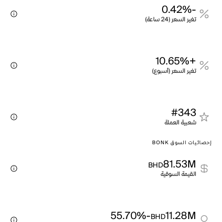
-0.42%
تغير السعر (24 ساعة)
+10.65%
تغير السعر (أسبوع)
#343
شعبية العملة
إحصائيات السوق BONK
81.53M
BHD
القيمة السوقية
-55.70%
11.28M
BHD