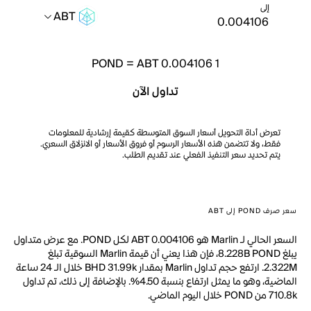
إلى
ABT
POND
=
ABT 0.004106
1
تداول الآن
تعرض أداة التحويل أسعار السوق المتوسطة كقيمة إرشادية للمعلومات
فقط، ولا تتضمن هذه الأسعار الرسوم أو فروق الأسعار أو الانزلاق السعري.
يتم تحديد سعر التنفيذ الفعلي عند تقديم الطلب.
سعر صرف POND إلى ABT
السعر الحالي لـ Marlin هو ABT 0.004106 لكل POND. مع عرض متداول
يبلغ 8.228B POND، فإن هذا يعني أن قيمة Marlin السوقية تبلغ
2.322M. ارتفع حجم تداول Marlin بمقدار BHD 31.99k خلال الـ 24 ساعة
الماضية، وهو ما يمثل ارتفاع بنسبة 4.50%. بالإضافة إلى ذلك، تم تداول
710.8k من POND خلال اليوم الماضي.