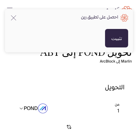
احصل على تطبيق رين
تثبيت
تحويل POND إلى ABT
Marlin إلى ArcBlock
التحويل
من
POND