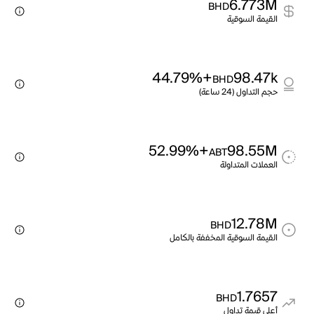
6.773M
BHD
القيمة السوقية
+44.79%
98.47k
BHD
حجم التداول (24 ساعة)
+52.99%
98.55M
ABT
العملات المتداولة
12.78M
BHD
القيمة السوقية المخففة بالكامل
1.7657
BHD
أعلى قيمة تداول