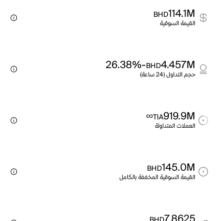
114.1M
BHD
القيمة السوقية
-26.38%
4.457M
BHD
حجم التداول (24 ساعة)
∞
919.9M
TIA
العملات المتداولة
145.0M
BHD
القيمة السوقية المخففة بالكامل
7.8625
BHD