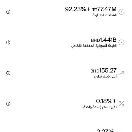
+92.23%
77.47M
LTC
العملات المتداولة
1.441B
BHD
القيمة السوقية المخففة بالكامل
155.27
BHD
أعلى قيمة تداول
+0.18%
تغير السعر (ساعة واحدة)