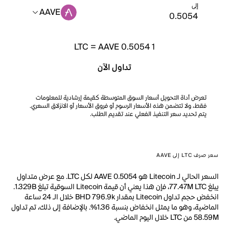
إلى
AAVE
LTC
=
AAVE 0.5054
1
تداول الآن
تعرض أداة التحويل أسعار السوق المتوسطة كقيمة إرشادية للمعلومات
فقط، ولا تتضمن هذه الأسعار الرسوم أو فروق الأسعار أو الانزلاق السعري.
يتم تحديد سعر التنفيذ الفعلي عند تقديم الطلب.
سعر صرف LTC إلى AAVE
السعر الحالي لـ Litecoin هو AAVE 0.5054 لكل LTC. مع عرض متداول
يبلغ 77.47M LTC، فإن هذا يعني أن قيمة Litecoin السوقية تبلغ 1.329B.
انخفض حجم تداول Litecoin بمقدار BHD 796.9k خلال الـ 24 ساعة
الماضية، وهو ما يمثل انخفاض بنسبة 1.36%. بالإضافة إلى ذلك، تم تداول
58.59M من LTC خلال اليوم الماضي.