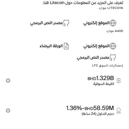
تعرف على المزيد من المعلومات حول Litecoin هنا.
LITECOIN موارد
الموقع إلكتروني
مصدر النص البرمجي
AAVE موارد
الموقع إلكتروني
الورقة البيضاء
مصدر النص البرمجي
إحصائيات السوق LTC
1.329B
BHD
القيمة السوقية
-1.36%
58.59M
BHD
حجم التداول (24 ساعة)