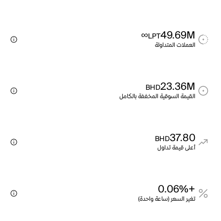
∞
49.69M
LPT
العملات المتداولة
23.36M
BHD
القيمة السوقية المخففة بالكامل
37.80
BHD
أعلى قيمة تداول
+0.06%
تغير السعر (ساعة واحدة)