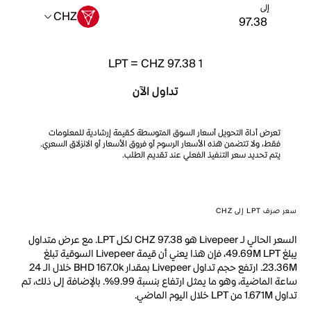
إلى
CHZ
LPT
=
CHZ 97.38
1
تداول الآن
تعرض أداة التحويل أسعار السوق المتوسطة كقيمة إرشادية للمعلومات
فقط، ولا تتضمن هذه الأسعار الرسوم أو فروق الأسعار أو الانزلاق السعري.
يتم تحديد سعر التنفيذ الفعلي عند تقديم الطلب.
سعر صرف LPT إلى CHZ
السعر الحالي لـ Livepeer هو CHZ 97.38 لكل LPT. مع عرض متداول
يبلغ 49.69M LPT، فإن هذا يعني أن قيمة Livepeer السوقية تبلغ
23.36M. ارتفع حجم تداول Livepeer بمقدار BHD 167.0k خلال الـ 24
ساعة الماضية، وهو ما يمثل ارتفاع بنسبة 9.99%. بالإضافة إلى ذلك، تم
تداول 1.671M من LPT خلال اليوم الماضي.