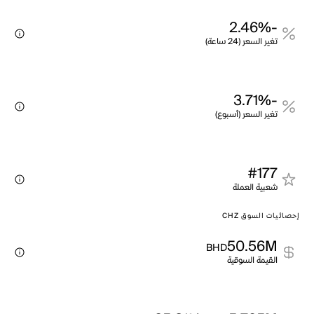
-2.46%
تغير السعر (24 ساعة)
-3.71%
تغير السعر (أسبوع)
#177
شعبية العملة
إحصائيات السوق CHZ
50.56M
BHD
القيمة السوقية