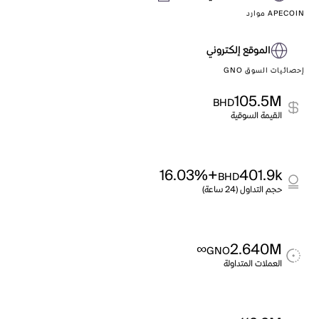
APECOIN موارد
الموقع إلكتروني
إحصائيات السوق GNO
105.5M
BHD
القيمة السوقية
+16.03%
401.9k
BHD
حجم التداول (24 ساعة)
∞
2.640M
GNO
العملات المتداولة