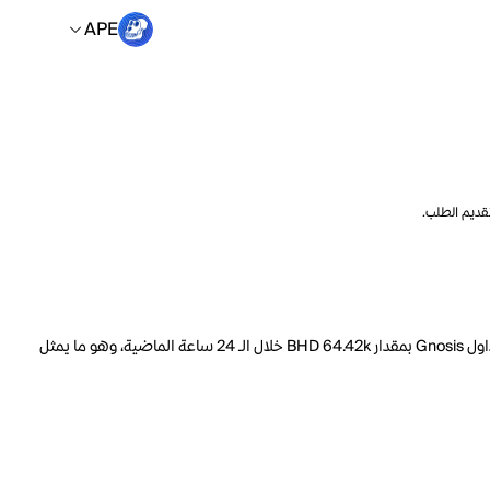
APE
تقديم الطلب.
السعر الحالي لـ Gnosis هو APE 786.51 لكل GNO. مع عرض متداول يبلغ 2.640M GNO، فإن هذا يعني أن قيمة Gnosis السوقية تبلغ 105.5M. ارتفع حجم تداول Gnosis بمقدار BHD 64.42k خلال الـ 24 ساعة الماضية، وهو ما يمثل