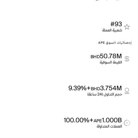
#93
شعبية العملة
إحصائيات السوق APE
50.78M
BHD
القيمة السوقية
+9.39%
3.754M
BHD
حجم التداول (24 ساعة)
+100.00%
1.000B
APE
العملات المتداولة