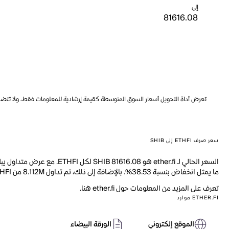
إلى
تعرض أداة التحويل أسعار السوق المتوسطة كقيمة إرشادية للمعلومات فقط، ولا تتضمن ه
سعر صرف ETHFI إلى SHIB
ما يمثل انخفاض بنسبة 38.53%. بالإضافة إلى ذلك، تم تداول 8.112M من ETHFI خلال اليوم الماضي.
تعرف على المزيد من المعلومات حول ether.fi هنا.
ETHER.FI موارد
الموقع إلكتروني
الورقة البيضاء