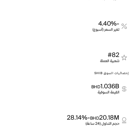
-4.40%
تغير السعر (أسبوع)
#82
شعبية العملة
إحصائيات السوق SHIB
1.036B
BHD
القيمة السوقية
-28.14%
20.18M
BHD
حجم التداول (24 ساعة)