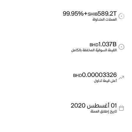
+99.95%
589.2T
SHIB
العملات المتداولة
1.037B
BHD
القيمة السوقية المخففة بالكامل
0.00003326
BHD
أعلى قيمة تداول
01 أغسطس 2020
تاريخ إطلاق العملة