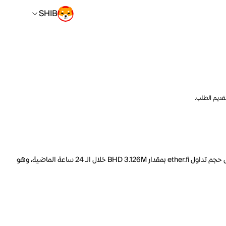
SHIB
تقديم الطلب.
السعر الحالي لـ ether.fi هو SHIB 81616.08 لكل ETHFI. مع عرض متداول يبلغ 973.5M ETHFI، فإن هذا يعني أن قيمة ether.fi السوقية تبلغ 139.8M. انخفض حجم تداول ether.fi بمقدار BHD 3.126M خلال الـ 24 ساعة الماضية، وهو