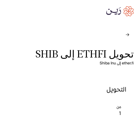
تحويل ETHFI إلى SHIB
ether.fi إلى Shiba Inu
التحويل
من