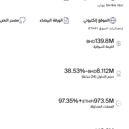
SHIBA INU موارد
الموقع إلكتروني
الورقة البيضاء
مصدر النص 
إحصائيات السوق ETHFI
139.8M
BHD
القيمة السوقية
-38.53%
8.112M
BHD
حجم التداول (24 ساعة)
+97.35%
973.5M
ETHFI
العملات المتداولة