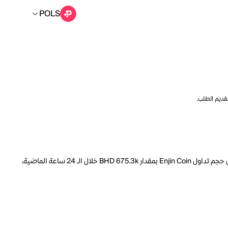
POLS
تقديم الطلب.
السعر الحالي لـ Enjin Coin هو POLS 0.4810 لكل ENJ. مع عرض متداول يبلغ 1.990B ENJ، فإن هذا يعني أن قيمة Enjin Coin السوقية تبلغ 18.90M. انخفض حجم تداول Enjin Coin بمقدار BHD 675.3k خلال الـ 24 ساعة الماضية،