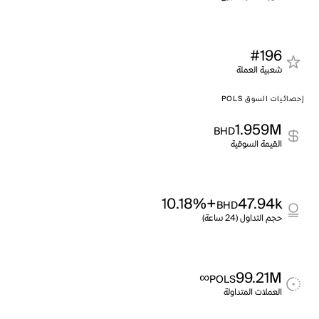
#196
شعبية العملة
إحصائيات السوق POLS
1.959M
BHD
القيمة السوقية
+10.18%
47.94k
BHD
حجم التداول (24 ساعة)
∞
99.21M
POLS
العملات المتداولة