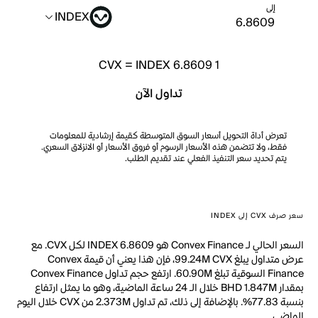
إلى
INDEX
CVX
=
INDEX 6.8609
1
تداول الآن
تعرض أداة التحويل أسعار السوق المتوسطة كقيمة إرشادية للمعلومات
فقط، ولا تتضمن هذه الأسعار الرسوم أو فروق الأسعار أو الانزلاق السعري.
يتم تحديد سعر التنفيذ الفعلي عند تقديم الطلب.
سعر صرف CVX إلى INDEX
السعر الحالي لـ Convex Finance هو INDEX 6.8609 لكل CVX. مع
عرض متداول يبلغ 99.24M CVX، فإن هذا يعني أن قيمة Convex
Finance السوقية تبلغ 60.90M. ارتفع حجم تداول Convex Finance
بمقدار BHD 1.847M خلال الـ 24 ساعة الماضية، وهو ما يمثل ارتفاع
بنسبة 77.83%. بالإضافة إلى ذلك، تم تداول 2.373M من CVX خلال اليوم
الماضي.