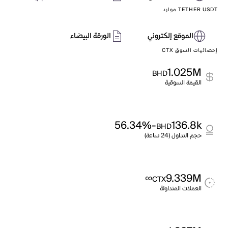
TETHER USDT موارد
الموقع إلكتروني
الورقة البيضاء
إحصائيات السوق CTX
1.025M
BHD
القيمة السوقية
-56.34%
136.8k
BHD
حجم التداول (24 ساعة)
∞
9.339M
CTX
العملات المتداولة