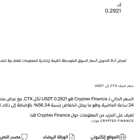
إلى
تعرض أداة التحويل أسعار السوق المتوسطة كقيمة إرشادية للمعلومات فقط، ولا تتضمن ه
سعر صرف CTX إلى USDT
24 ساعة الماضية، وهو ما يمثل انخفاض بنسبة 56.34%. بالإضافة إلى ذلك، تم تداول 136.8k من CTX خلال اليوم الماضي.
تعرف على المزيد من المعلومات حول Cryptex Finance هنا.
CRYPTEX FINANCE موارد
الموقع إلكتروني
الورقة البيضاء
مصدر النص 