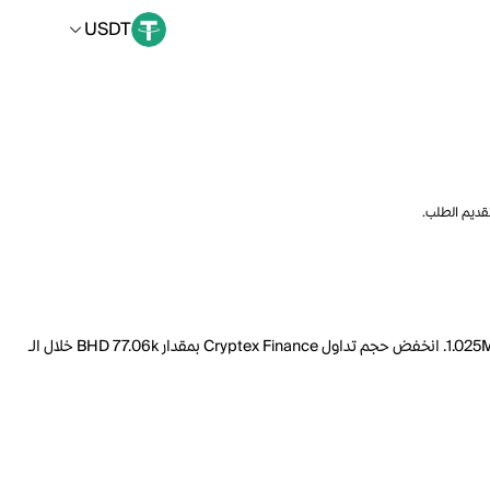
USDT
تقديم الطلب.
السعر الحالي لـ Cryptex Finance هو USDT 0.2921 لكل CTX. مع عرض متداول يبلغ 9.339M CTX، فإن هذا يعني أن قيمة Cryptex Finance السوقية تبلغ 1.025M. انخفض حجم تداول Cryptex Finance بمقدار BHD 77.06k خلال الـ