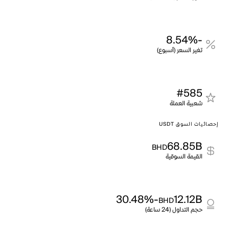
-8.54%
تغير السعر (أسبوع)
#585
شعبية العملة
إحصائيات السوق USDT
68.85B
BHD
القيمة السوقية
-30.48%
12.12B
BHD
حجم التداول (24 ساعة)