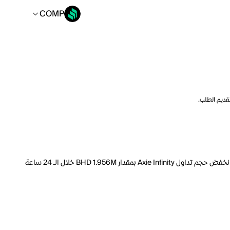
COMP
تقديم الطلب.
السعر الحالي لـ Axie Infinity هو COMP 0.05352 لكل AXS. مع عرض متداول يبلغ 174.4M AXS، فإن هذا يعني أن قيمة Axie Infinity السوقية تبلغ 58.59M. انخفض حجم تداول Axie Infinity بمقدار BHD 1.956M خلال الـ 24 ساعة