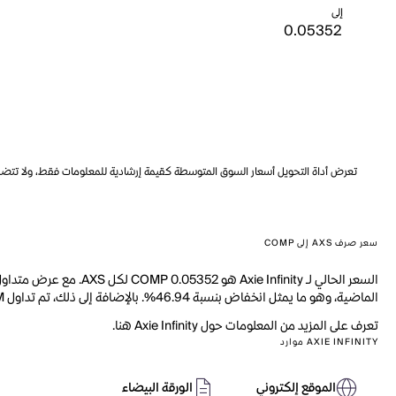
إلى
تعرض أداة التحويل أسعار السوق المتوسطة كقيمة إرشادية للمعلومات فقط، ولا تتضمن ه
سعر صرف AXS إلى COMP
الماضية، وهو ما يمثل انخفاض بنسبة 46.94%. بالإضافة إلى ذلك، تم تداول 4.167M من AXS خلال اليوم الماضي.
تعرف على المزيد من المعلومات حول Axie Infinity هنا.
AXIE INFINITY موارد
الموقع إلكتروني
الورقة البيضاء