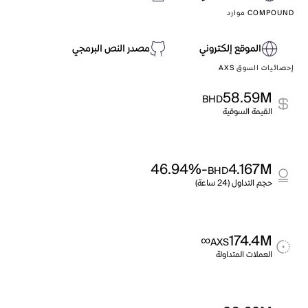
COMPOUND موارد
الموقع إلكتروني
مصدر النص البرمجي
إحصائيات السوق AXS
58.59M
BHD
القيمة السوقية
-46.94%
4.167M
BHD
حجم التداول (24 ساعة)
∞
174.4M
AXS
العملات المتداولة