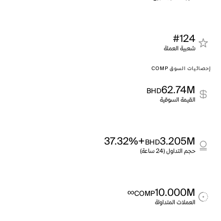
#124
شعبية العملة
إحصائيات السوق COMP
62.74M
BHD
القيمة السوقية
+37.32%
3.205M
BHD
حجم التداول (24 ساعة)
∞
10.000M
COMP
العملات المتداولة