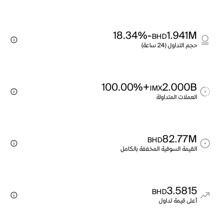
-18.34%
1.941M
BHD
حجم التداول (24 ساعة)
+100.00%
2.000B
IMX
العملات المتداولة
82.77M
BHD
القيمة السوقية المخففة بالكامل
3.5815
BHD
أعلى قيمة تداول