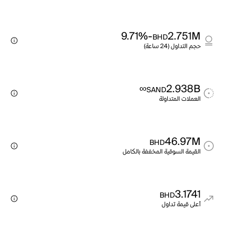
-9.71%
2.751M
BHD
حجم التداول (24 ساعة)
∞
2.938B
SAND
العملات المتداولة
46.97M
BHD
القيمة السوقية المخففة بالكامل
3.1741
BHD
أعلى قيمة تداول