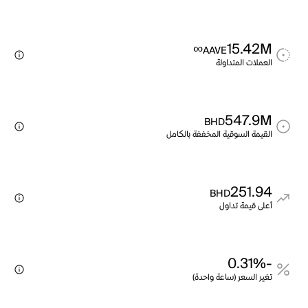
∞
15.42M
AAVE
العملات المتداولة
547.9M
BHD
القيمة السوقية المخففة بالكامل
251.94
BHD
أعلى قيمة تداول
-0.31%
تغير السعر (ساعة واحدة)