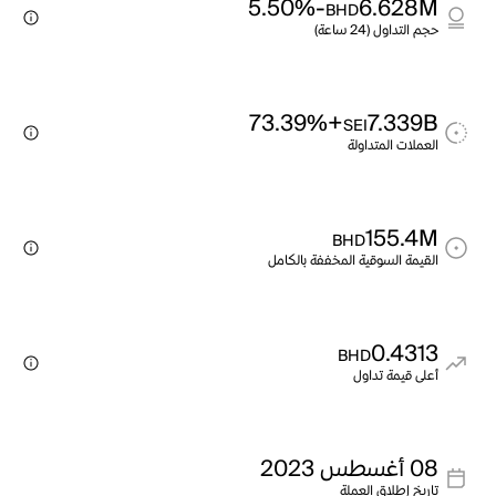
-5.50%
6.628M
BHD
حجم التداول (24 ساعة)
+73.39%
7.339B
SEI
العملات المتداولة
155.4M
BHD
القيمة السوقية المخففة بالكامل
0.4313
BHD
أعلى قيمة تداول
08 أغسطس 2023
تاريخ إطلاق العملة