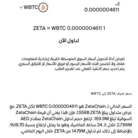
إلى
WBTC
ZETA
=
WBTC 0.0000004611
1
تداول الآن
تعرض أداة التحويل أسعار السوق المتوسطة كقيمة إرشادية للمعلومات
فقط، ولا تتضمن هذه الأسعار الرسوم أو فروق الأسعار أو الانزلاق السعري.
يتم تحديد سعر التنفيذ الفعلي عند تقديم الطلب.
سعر صرف ZETA إلى WBTC
السعر الحالي لـ ZetaChain هو WBTC 0.0000004611 لكل ZETA. مع
عرض متداول يبلغ 1.558B ZETA، فإن هذا يعني أن قيمة ZetaChain
السوقية تبلغ 169.9M. ارتفع حجم تداول ZetaChain بمقدار AED
2.766M خلال الـ 24 ساعة الماضية، وهو ما يمثل ارتفاع بنسبة 18.70%.
بالإضافة إلى ذلك، تم تداول 14.79M من ZETA خلال اليوم الماضي.