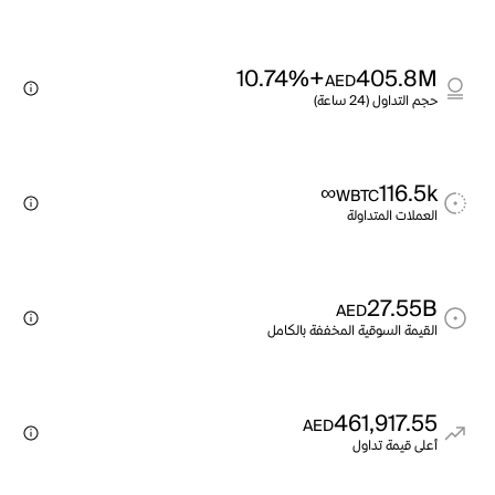
+10.74%
405.8M
AED
حجم التداول (24 ساعة)
∞
116.5k
WBTC
العملات المتداولة
27.55B
AED
القيمة السوقية المخففة بالكامل
461,917.55
AED
أعلى قيمة تداول