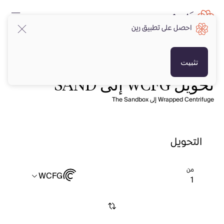
احصل على تطبيق رين
تثبيت
تحويل WCFG إلى SAND
Wrapped Centrifuge إلى The Sandbox
التحويل
من
WCFG