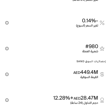
-0.14%
تغير السعر (أسبوع)
#980
شعبية العملة
إحصائيات السوق SAND
449.4M
AED
القيمة السوقية
+12.28%
28.47M
AED
حجم التداول (24 ساعة)