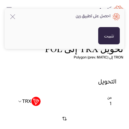
احصل على تطبيق رين
تثبيت
تحويل TRX إلى POL
TRON إلى Polygon (prev. MATIC)
التحويل
من
TRX