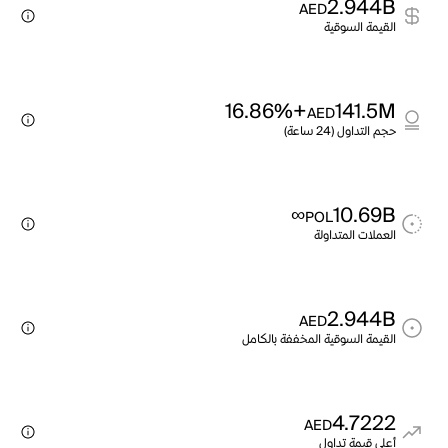
2.944B
AED
القيمة السوقية
+16.86%
141.5M
AED
حجم التداول (24 ساعة)
∞
10.69B
POL
العملات المتداولة
2.944B
AED
القيمة السوقية المخففة بالكامل
4.7222
AED
أعلى قيمة تداول