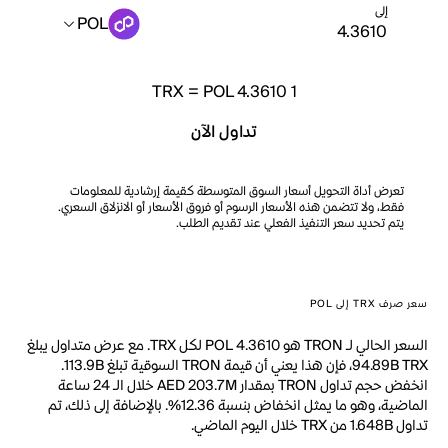
إلى
POL
TRX
=
POL 4.3610
1
تداول الآن
تعرض أداة التحويل أسعار السوق المتوسطة كقيمة إرشادية للمعلومات
فقط، ولا تتضمن هذه الأسعار الرسوم أو فروق الأسعار أو الانزلاق السعري.
يتم تحديد سعر التنفيذ الفعلي عند تقديم الطلب.
سعر صرف TRX إلى POL
السعر الحالي لـ TRON هو POL 4.3610 لكل TRX. مع عرض متداول يبلغ
94.89B TRX، فإن هذا يعني أن قيمة TRON السوقية تبلغ 113.9B.
انخفض حجم تداول TRON بمقدار AED 203.7M خلال الـ 24 ساعة
الماضية، وهو ما يمثل انخفاض بنسبة 12.36%. بالإضافة إلى ذلك، تم
تداول 1.648B من TRX خلال اليوم الماضي.