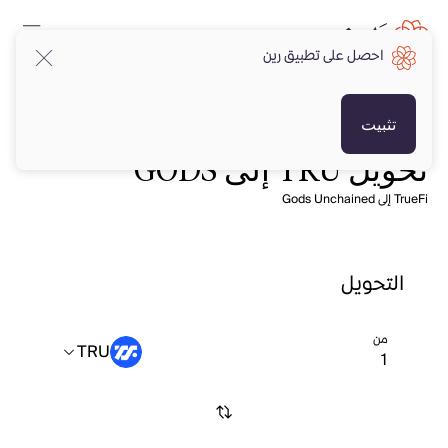
احصل على تطبيق رين
تثبيت
تحويل TRU إلى GODS
TrueFi إلى Gods Unchained
التحويل
من
TRU