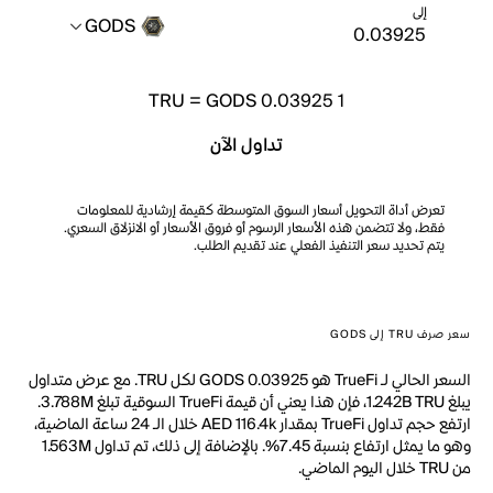
إلى
GODS
TRU
=
GODS 0.03925
1
تداول الآن
تعرض أداة التحويل أسعار السوق المتوسطة كقيمة إرشادية للمعلومات
فقط، ولا تتضمن هذه الأسعار الرسوم أو فروق الأسعار أو الانزلاق السعري.
يتم تحديد سعر التنفيذ الفعلي عند تقديم الطلب.
سعر صرف TRU إلى GODS
السعر الحالي لـ TrueFi هو GODS 0.03925 لكل TRU. مع عرض متداول
يبلغ 1.242B TRU، فإن هذا يعني أن قيمة TrueFi السوقية تبلغ 3.788M.
ارتفع حجم تداول TrueFi بمقدار AED 116.4k خلال الـ 24 ساعة الماضية،
وهو ما يمثل ارتفاع بنسبة 7.45%. بالإضافة إلى ذلك، تم تداول 1.563M
من TRU خلال اليوم الماضي.