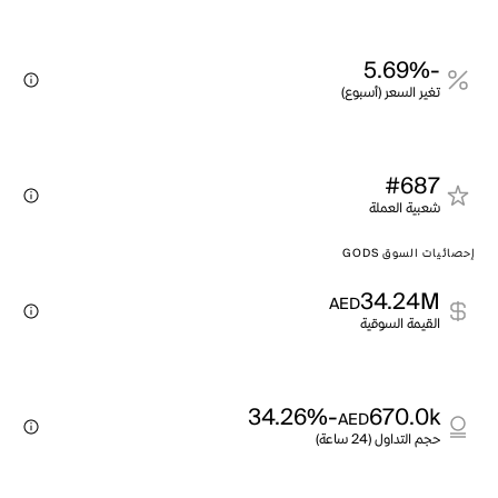
-5.69%
تغير السعر (أسبوع)
#687
شعبية العملة
إحصائيات السوق GODS
34.24M
AED
القيمة السوقية
-34.26%
670.0k
AED
حجم التداول (24 ساعة)