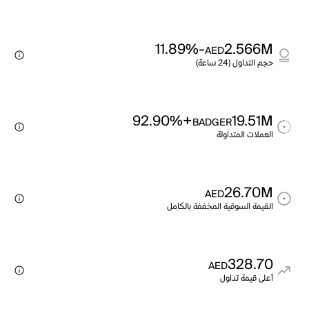
-11.89%
2.566M
AED
حجم التداول (24 ساعة)
+92.90%
19.51M
BADGER
العملات المتداولة
26.70M
AED
القيمة السوقية المخففة بالكامل
328.70
AED
أعلى قيمة تداول