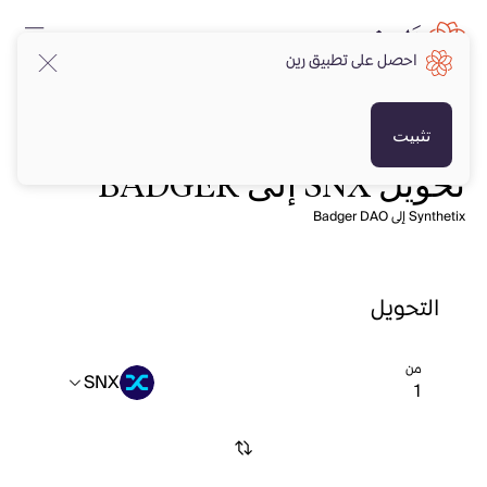
احصل على تطبيق رين
تثبيت
تحويل SNX إلى BADGER
Synthetix إلى Badger DAO
التحويل
من
SNX