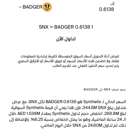
إلى
BADGER
SNX
=
BADGER 0.6138
1
تداول الآن
تعرض أداة التحويل أسعار السوق المتوسطة كقيمة إرشادية للمعلومات
فقط، ولا تتضمن هذه الأسعار الرسوم أو فروق الأسعار أو الانزلاق السعري.
يتم تحديد سعر التنفيذ الفعلي عند تقديم الطلب.
سعر صرف SNX إلى BADGER
السعر الحالي لـ Synthetix هو BADGER 0.6138 لكل SNX. مع عرض
متداول يبلغ 344.5M SNX، فإن هذا يعني أن قيمة Synthetix السوقية
تبلغ 268.8M. انخفض حجم تداول Synthetix بمقدار AED 1.538M خلال
الـ 24 ساعة الماضية، وهو ما يمثل انخفاض بنسبة 6.25%. بالإضافة إلى
ذلك، تم تداول 24.60M من SNX خلال اليوم الماضي.