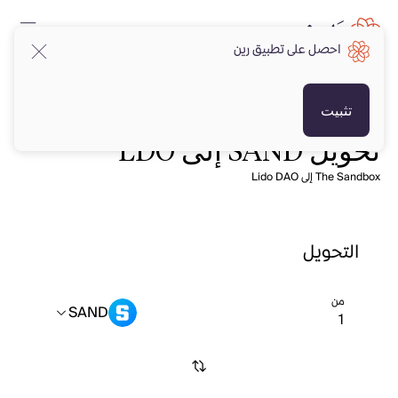
احصل على تطبيق رين
تثبيت
تحويل SAND إلى LDO
The Sandbox إلى Lido DAO
التحويل
من
SAND