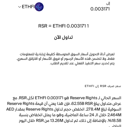
إلى
ETHFI
RSR
=
ETHFI 0.003171
1
تداول الآن
تعرض أداة التحويل أسعار السوق المتوسطة كقيمة إرشادية للمعلومات
فقط، ولا تتضمن هذه الأسعار الرسوم أو فروق الأسعار أو الانزلاق السعري.
يتم تحديد سعر التنفيذ الفعلي عند تقديم الطلب.
سعر صرف RSR إلى ETHFI
السعر الحالي لـ Reserve Rights هو ETHFI 0.003171 لكل RSR. مع
عرض متداول يبلغ 62.55B RSR، فإن هذا يعني أن قيمة Reserve Rights
السوقية تبلغ 278.4M. انخفض حجم تداول Reserve Rights بمقدار AED
2.464M خلال الـ 24 ساعة الماضية، وهو ما يمثل انخفاض بنسبة
18.58%. بالإضافة إلى ذلك، تم تداول 13.26M من RSR خلال اليوم
الماضي.