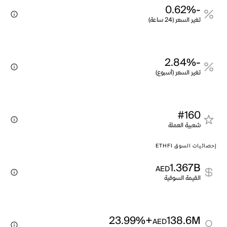
-0.62%
تغير السعر (24 ساعة)
-2.84%
تغير السعر (أسبوع)
#160
شعبية العملة
إحصائيات السوق ETHFI
1.367B
AED
القيمة السوقية
+23.99%
138.6M
AED