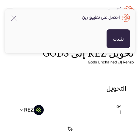
احصل على تطبيق رين
تثبيت
تحويل REZ إلى GODS
Renzo إلى Gods Unchained
التحويل
من
REZ