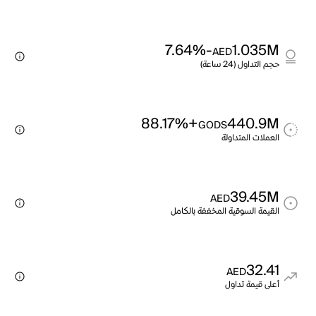
-7.64%
1.035M
AED
حجم التداول (24 ساعة)
+88.17%
440.9M
GODS
العملات المتداولة
39.45M
AED
القيمة السوقية المخففة بالكامل
32.41
AED
أعلى قيمة تداول