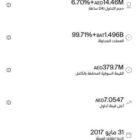
+6.70%
14.46M
AED
حجم التداول (24 ساعة)
+99.71%
1.496B
BAT
العملات المتداولة
379.7M
AED
القيمة السوقية المخففة بالكامل
7.0547
AED
أعلى قيمة تداول
31 مايو 2017
تاريخ إطلاق العملة