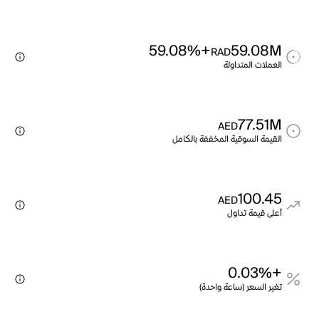
+59.08%
59.08M
RAD
العملات المتداولة
77.51M
AED
القيمة السوقية المخففة بالكامل
100.45
AED
أعلى قيمة تداول
+0.03%
تغير السعر (ساعة واحدة)