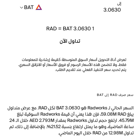
إلى
BAT
RAD
=
BAT 3.0630
1
تداول الآن
تعرض أداة التحويل أسعار السوق المتوسطة كقيمة إرشادية للمعلومات
فقط، ولا تتضمن هذه الأسعار الرسوم أو فروق الأسعار أو الانزلاق السعري.
يتم تحديد سعر التنفيذ الفعلي عند تقديم الطلب.
سعر صرف RAD إلى BAT
السعر الحالي لـ Radworks هو BAT 3.0630 لكل RAD. مع عرض متداول
يبلغ 59.08M RAD، فإن هذا يعني أن قيمة Radworks السوقية تبلغ
45.79M. ارتفع حجم تداول Radworks بمقدار AED 2.793M خلال الـ 24
ساعة الماضية، وهو ما يمثل ارتفاع بنسبة 21.52%. بالإضافة إلى ذلك، تم
تداول 12.98M من RAD خلال اليوم الماضي.