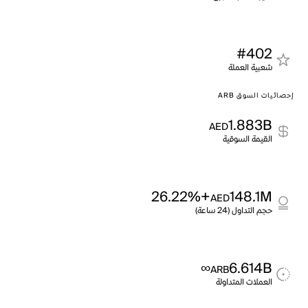
#402
شعبية العملة
إحصائيات السوق ARB
1.883B
AED
القيمة السوقية
+26.22%
148.1M
AED
حجم التداول (24 ساعة)
∞
6.614B
ARB
العملات المتداولة