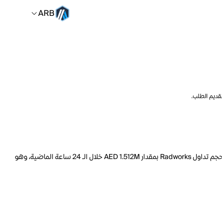
ARB
تقديم الطلب.
السعر الحالي لـ Radworks هو ARB 2.6693 لكل RAD. مع عرض متداول يبلغ 59.08M RAD، فإن هذا يعني أن قيمة Radworks السوقية تبلغ 44.88M. ارتفع حجم تداول Radworks بمقدار AED 1.512M خلال الـ 24 ساعة الماضية، وهو