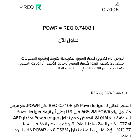
إلى
REQ
POWR
=
REQ 0.7408
1
تداول الآن
تعرض أداة التحويل أسعار السوق المتوسطة كقيمة إرشادية للمعلومات
فقط، ولا تتضمن هذه الأسعار الرسوم أو فروق الأسعار أو الانزلاق السعري.
يتم تحديد سعر التنفيذ الفعلي عند تقديم الطلب.
سعر صرف POWR إلى REQ
السعر الحالي لـ Powerledger هو REQ 0.7408 لكل POWR. مع عرض
متداول يبلغ 568.2M POWR، فإن هذا يعني أن قيمة Powerledger
السوقية تبلغ 81.01M. انخفض حجم تداول Powerledger بمقدار AED
1.077M خلال الـ 24 ساعة الماضية، وهو ما يمثل انخفاض بنسبة
13.37%. بالإضافة إلى ذلك، تم تداول 8.056M من POWR خلال اليوم
الماضي.