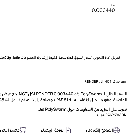
إلى
تعرض أداة التحويل أسعار السوق المتوسطة كقيمة إرشادية للمعلومات فقط، ولا تتضمن ه
سعر صرف NCT إلى RENDER
الماضية، وهو ما يمثل ارتفاع بنسبة 7.61%. بالإضافة إلى ذلك، تم تداول 328.4k من NCT خلال اليوم الماضي.
تعرف على المزيد من المعلومات حول PolySwarm هنا.
POLYSWARM موارد
الموقع إلكتروني
الورقة البيضاء
مصدر النص 