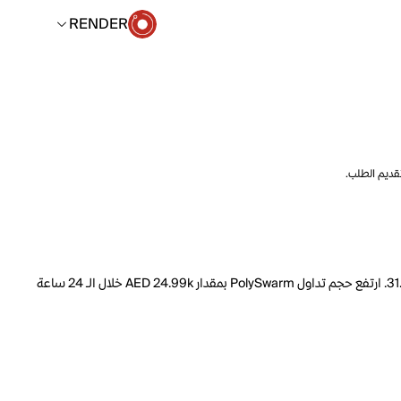
RENDER
تقديم الطلب.
السعر الحالي لـ PolySwarm هو RENDER 0.003440 لكل NCT. مع عرض متداول يبلغ 1.886B NCT، فإن هذا يعني أن قيمة PolySwarm السوقية تبلغ 31.45M. ارتفع حجم تداول PolySwarm بمقدار AED 24.99k خلال الـ 24 ساعة