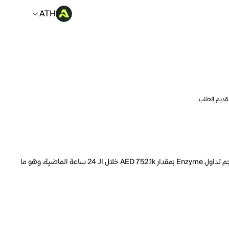
ATH
تقديم الطلب.
السعر الحالي لـ Enzyme هو ATH 326.02 لكل MLN. مع عرض متداول يبلغ 3.276M MLN، فإن هذا يعني أن قيمة Enzyme السوقية تبلغ 16.13M. انخفض حجم تداول Enzyme بمقدار AED 752.1k خلال الـ 24 ساعة الماضية، وهو ما