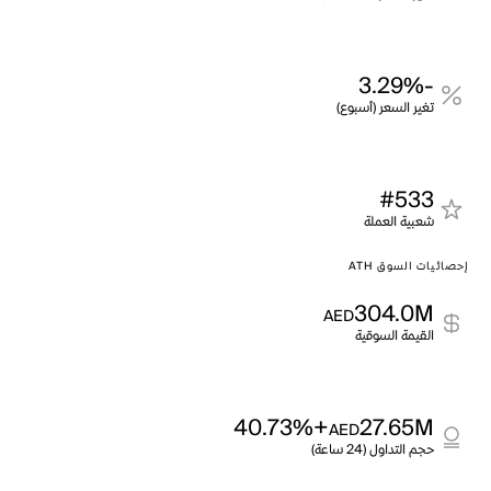
-3.29%
تغير السعر (أسبوع)
#533
شعبية العملة
إحصائيات السوق ATH
304.0M
AED
القيمة السوقية
+40.73%
27.65M
AED
حجم التداول (24 ساعة)