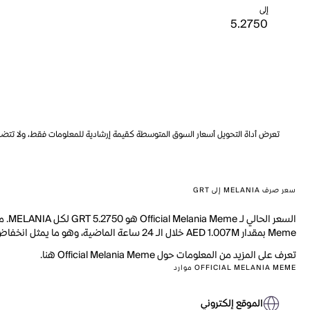
إلى
تعرض أداة التحويل أسعار السوق المتوسطة كقيمة إرشادية للمعلومات فقط، ولا تتضمن ه
سعر صرف MELANIA إلى GRT
Meme بمقدار AED 1.007M خلال الـ 24 ساعة الماضية، وهو ما يمثل انخفاض بنسبة 5.18%. بالإضافة إلى ذلك، تم تداول 19.44M من MELANIA خلال اليوم الماضي.
تعرف على المزيد من المعلومات حول Official Melania Meme هنا.
OFFICIAL MELANIA MEME موارد
الموقع إلكتروني