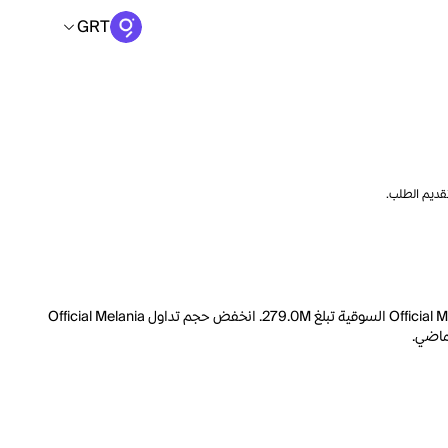
GRT
تقديم الطلب.
السعر الحالي لـ Official Melania Meme هو GRT 5.2750 لكل MELANIA. مع عرض متداول يبلغ 1000.0M MELANIA، فإن هذا يعني أن قيمة Official Melania Meme السوقية تبلغ 279.0M. انخفض حجم تداول Official Melania