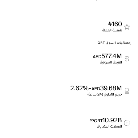
#160
شعبية العملة
إحصائيات السوق GRT
577.4M
AED
القيمة السوقية
-2.62%
39.68M
AED
حجم التداول (24 ساعة)
∞
10.92B
GRT
العملات المتداولة