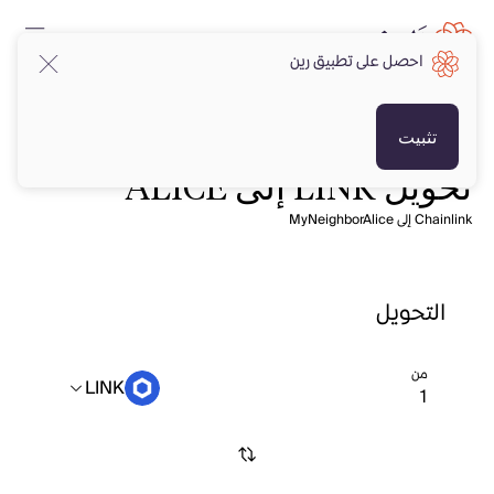
احصل على تطبيق رين
تثبيت
تحويل LINK إلى ALICE
Chainlink إلى MyNeighborAlice
التحويل
من
LINK