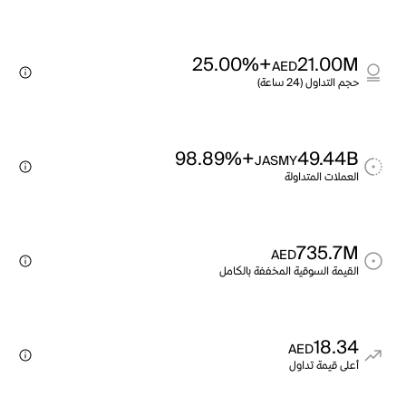
+25.00%
21.00M
AED
حجم التداول (24 ساعة)
+98.89%
49.44B
JASMY
العملات المتداولة
735.7M
AED
القيمة السوقية المخففة بالكامل
18.34
AED
أعلى قيمة تداول