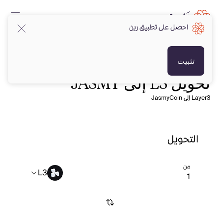
احصل على تطبيق رين
تثبيت
تحويل L3 إلى JASMY
Layer3 إلى JasmyCoin
التحويل
من
L3