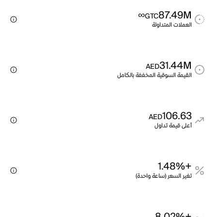
∞
87.49M
GTC
العملات المتداولة
31.44M
AED
القيمة السوقية المخففة بالكامل
106.63
AED
أعلى قيمة تداول
+1.48%
تغير السعر (ساعة واحدة)