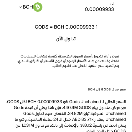
إلى
BCH
GODS
=
BCH 0.00009933
1
تداول الآن
تعرض أداة التحويل أسعار السوق المتوسطة كقيمة إرشادية للمعلومات
فقط، ولا تتضمن هذه الأسعار الرسوم أو فروق الأسعار أو الانزلاق السعري.
يتم تحديد سعر التنفيذ الفعلي عند تقديم الطلب.
سعر صرف GODS إلى BCH
السعر الحالي لـ Gods Unchained هو BCH 0.00009933 لكل GODS.
مع عرض متداول يبلغ 440.9M GODS، فإن هذا يعني أن قيمة Gods
Unchained السوقية تبلغ 34.82M. انخفض حجم تداول Gods
Unchained بمقدار AED 83.71k خلال الـ 24 ساعة الماضية، وهو ما
يمثل انخفاض بنسبة 8.12%. بالإضافة إلى ذلك، تم تداول 1.031M من
GODS خلال اليوم الماضي.