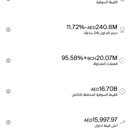
القيمة السوقية
-11.72%
240.8M
AED
حجم التداول (24 ساعة)
+95.58%
20.07M
BCH
العملات المتداولة
16.70B
AED
القيمة السوقية المخففة بالكامل
15,997.97
AED
أعلى قيمة تداول